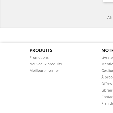
Aff
PRODUITS
NOTR
Promotions
Livrai
Nouveaux produits
Mentio
Meilleures ventes
Gestio
À prop
Offres
Librai
Contac
Plan d