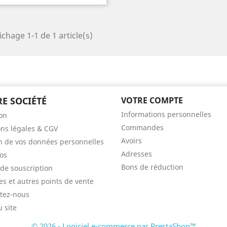
ichage 1-1 de 1 article(s)
E SOCIÉTÉ
VOTRE COMPTE
Informations personnelles
son
Commandes
ns légales & CGV
Avoirs
n de vos données personnelles
Adresses
os
Bons de réduction
 de souscription
res et autres points de vente
tez-nous
u site
© 2026 - Logiciel e-commerce par PrestaShop™