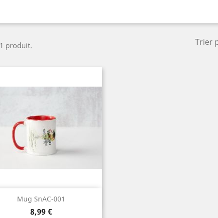
Trier 
 1 produit.
Aperçu rapide

Mug SnAC-001
Prix
8,99 €