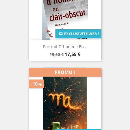
EXCLUSIVITÉ WEB !
Portrait D'homme En...
Prix
Prix
17,55 €
19,50 €
de
base
PROMO !
-10%