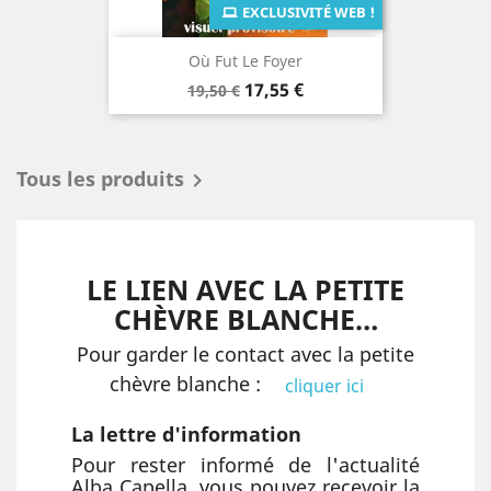
EXCLUSIVITÉ WEB !
Où Fut Le Foyer
Prix
Prix
17,55 €
19,50 €
de
base
Tous les produits

LE LIEN AVEC LA PETITE
CHÈVRE BLANCHE…
Pour garder le contact avec la petite
chèvre blanche :
cliquer ici
La lettre d'information
Pour rester informé de l'actualité
Alba Capella, vous pouvez recevoir la