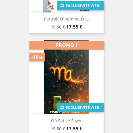
EXCLUSIVITÉ WEB !
Portrait D'homme En...
Prix
Prix
17,55 €
19,50 €
de
base
PROMO !
-10%
EXCLUSIVITÉ WEB !
Où Fut Le Foyer
Prix
Prix
17,55 €
19,50 €