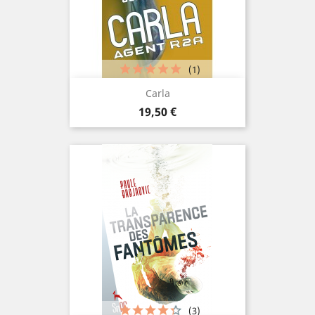
(1)
Carla
Prix
19,50 €
(3)