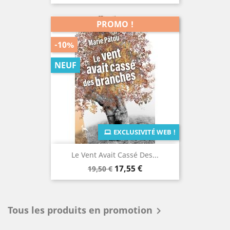
de
base
PROMO !
-10%
NEUF
EXCLUSIVITÉ WEB !
Le Vent Avait Cassé Des...
Prix
Prix
17,55 €
19,50 €
de
base
Tous les produits en promotion
