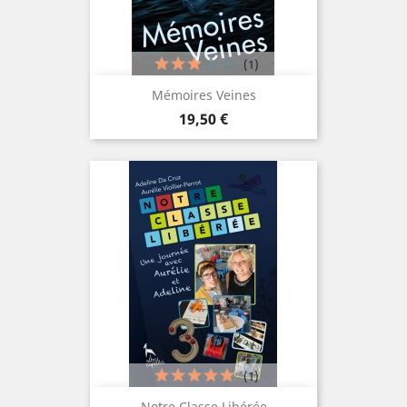
(1)
Mémoires Veines
Prix
19,50 €
(1)
Notre Classe Libérée