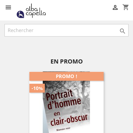
shopping_cart



EN PROMO
PROMO !
-10%