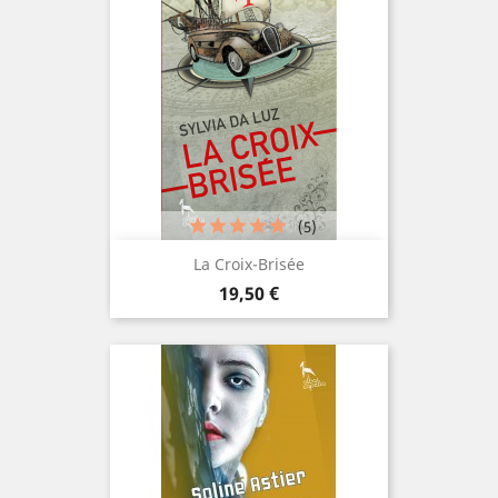
(5)
La Croix-Brisée
Prix
19,50 €