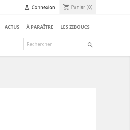
shopping_cart

Panier
(0)
Connexion
ACTUS
À PARAÎTRE
LES ZIBOUCS
