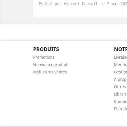
Publié par Vincent Daumail le 7 mai 20
PRODUITS
NOTR
Promotions
Livrai
Nouveaux produits
Mentio
Meilleures ventes
Gestio
À prop
Offres
Librai
Contac
Plan d